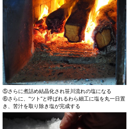
⑤さらに煮詰め結晶化され笹川流れの塩になる
⑥さらに、“ツト”と呼ばれるわら細工に塩を丸一日置
き、苦汁を取り除き塩が完成する