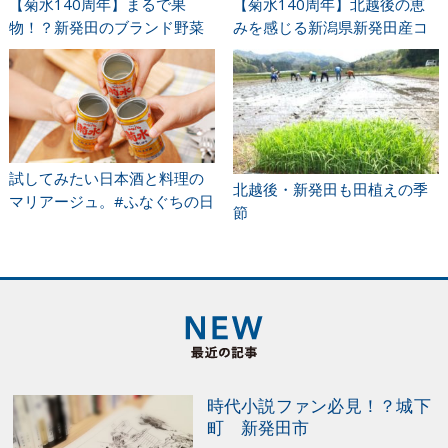
【菊水140周年】まるで果
【菊水140周年】北越後の恵
物！？新発田のブランド野菜
みを感じる新潟県新発田産コ
をご紹介
シヒカリ
試してみたい日本酒と料理の
北越後・新発田も田植えの季
マリアージュ。#ふなぐちの日
節
時代小説ファン必見！？城下
町 新発田市