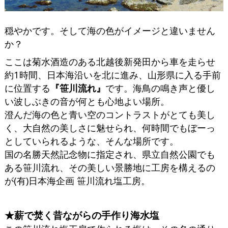
穏やかです。そして海の色がイメージと違いません
か？
ここは菊水酒造のある北越後新発田から車を走らせ
約1時間、日本海沿いを北に進み、山形県に入る手前
に位置する
『笹川流れ』
です。海鳥の鳴き声と優し
い波しぶきの音が何とも心地よい場所。
澄んだ海の色と青い空のコントラストがとても美し
く、大自然の美しさに魅せられ、何時間でもぼーっ
としていられるような、そんな場所です。
国の名勝天然記念物に指定され、県立自然公園でも
ある笹川流れ、その美しい景勝地に工房を構えるの
が(有)日本海企画 笹川流れ塩工房。
★薪で焚く昔ながらの手作り海水塩