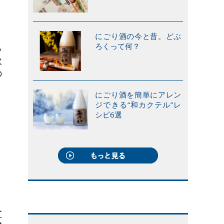
にごり酒の今と昔。どぶ
ろくって何？
っ
飲
の
にごり酒を簡単にアレン
ジできる“和カクテル”レ
シピ6選
人
広