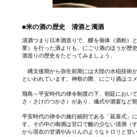
■米の酒の歴史 清酒と濁酒
清酒つまり日本酒造りで、醪を個体（酒粕）
業）を行った酒よりも、にごり酒のほうが歴
酒造りの歴史をたどってみましょう。
縄文後期から弥生前期には大陸の水稲技術が
といわれています。神祭の際、にごり酒はコ
飛鳥～平安時代の律令制度の下、朝廷におい
さ・さけのつかさ）があり、儀式や酒宴など
平安時代の律令の施行細則である「延喜式」に
す。その中の御酒は甘口で酸の少ない清酒（
から現在の甘酒やみりんのようなトロリと甘