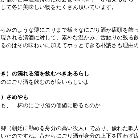
釈して冬に美味しい物をたくさん頂いています。
がらみのような薄にごりまで様々なにごり酒が店頭を飾
表現される清酒に対して、素朴な温かみ、舌触りの残る
あるのはその味わいに加えてホッとできる朴訥さも理由
つき）の濁れる酒を飲むべきあるらし
のにごり酒を飲むのが良いらしいよ
ま）さめやも
も、一杯のにごり酒の価値に勝るものか
公卿（朝廷に勤める身分の高い役人）であり、優れた歌
ていたのですね。昔からにごり酒が身分の上下を問わず