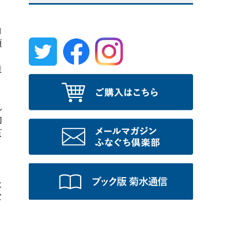
と
白
頭
造
れ
的
貫
と
た
な
、