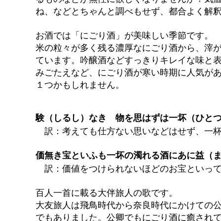
ね、などとちゃんと調べもせず、都合よく解
お酒では「にごり酒」が美味しい季節です。
米の粒々が多く残る濃厚なにごり酒から、滓
ています。吟醸酒などすっきりキレイな味と
みごたえなど、にごり酒が寒い時期に人気が
１つかもしれません。
験（しるし）なき 物を思はずは一坏（ひと
訳：考えても仕方ない思いなどはせず、一杯
価無き宝といふも一坏の濁れる酒にあに益（
訳：価値をつけられないほどのお宝といって
百人一首に載る大伴旅人の歌です。
大友旅人は飛鳥時代から奈良時代にかけての
でもありました。公卿でもにごり酒に癒され