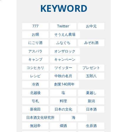
KEYWORD
777
Twitter
お中元
お燗
そうえん農場
にごり酒
ふなぐち
みぞれ酒
アスパラ
オンザロック
キャンプ
キャンペーン
コシヒカリ
ツイッター
プレゼント
レシピ
中秋の名月
五郎八
冷酒
創業140周年
北越後
塩
夏越し
引札
料理
新潟
新発田
日本の文化
日本酒
日本酒文化研究所
海
無冠帝
燗酒
生原酒