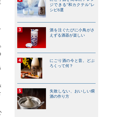
正
ジできる“和カクテル”レ
シピ6選
、
ら
酒を注ぐたびに小鳥がさ
えずる酒器が楽しい
で
の
にごり酒の今と昔。どぶ
ろくって何？
民
が
失敗しない、おいしい燗
倉
酒の作り方
で