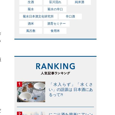
生酒
笹川流れ
純米酒
菊水
菊水の辛口
菊水日本酒文化研究所
辛口酒
酒米
酒育セミナー
風呂敷
食用米
作
る
源
「水入らず」「水くさ
い」の語源は 日本酒にあ
るって?!
と
だ
にごり酒を簡単にアレン