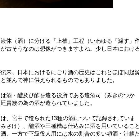
と液体（酒）に分ける「上槽」工程（いわゆる「濾す」
史が古そうなのは想像がつきますよね。少し日本におけ
伝来、日本におけるにごり酒の歴史はこれとほぼ同起
メと並んで神に供えられるものでもありました。
ては酒・醴及び酢を造る役所である造酒司（みきのつか
朝廷貴族の為の酒が造られていました。
は、宮中で造られた13種の酒について記録されていま
すみさけ）、醴酒や三種糟は仕込みに酒を用いているこ
い酒、一方で下級役人用には水の割合の多い頓酒・汁糟