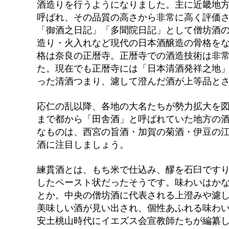
酒造りを行うようになりました。主に近畿地
呼ばれ、その品質の高さから非常に高く評価
「御酒之日記」「多聞院日記」として僧坊酒
造り・火入れなど現代の日本酒醸造の骨格を
格は奈良の正暦寺。正暦寺での酒造技術は非
た。現在でも正暦寺には「日本清酒発祥之地
った清酒つまり、濾して澄んだ酒が上等品と
応仁の乱以降、各地の大名たちが勢力拡大を
まで都から「田舎酒」と呼ばれていた地方の
なものは、西宮の旨酒・加賀の菊酒・伊豆の
酒に注目しましょう。
練貫酒とは、もち米で仕込み、醪を石臼です
したペースト状だったそうです。味わいはか
とか。中央の僧坊酒に代表される上澄みや濾
美味しい酒が見い出され、個性あふれる味わ
安土桃山時代にイエズス会宣教師たちが編纂