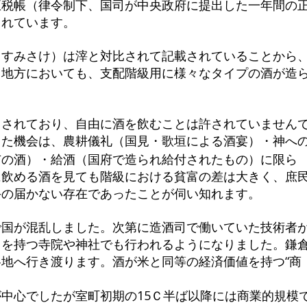
正税帳（律令制下、国司が中央政府に提出した一年間の
されています。
（すみさけ）は滓と対比されて記載されていることから
。地方においても、支配階級用に様々なタイプの酒が造
出されており、自由に酒を飲むことは許されていません
きた機会は、農耕儀礼（国見・歌垣による酒宴）・神へ
市の酒）・給酒（国府で造られ給付されたもの）に限ら
に飲める酒を見ても階級における貧富の差は大きく、庶
手の届かない存在であったことが伺い知れます。
で国が混乱しました。次第に造酒司で働いていた技術者
力を持つ寺院や神社でも行われるようになりました。鎌
地へ行き渡ります。酒が米と同等の経済価値を持つ“商
中心でしたが室町初期の15Ｃ半ば以降には商業的規模