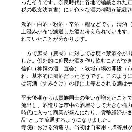
ったそうです。奈良時代に各地で編纂された
税の収支決算書）にも色々な酒の種類が記録
濁酒・白酒・粉酒・辛酒・醴などです。清酒
上澄みか布で濾過した酒と考えられています
れていたことが分かります。
一方で庶民（農民）に対しては度々禁酒令が
した。例外的に庶民が酒を作り飲むことがで
信仰（神饌の酒 直会）・狭域市場の開設（
れ、基本的に濁酒だったそうです。このよう
は清酒（すみさけ）の様に上等とされる酒は
平安後期からは貴族同士の争いが増えたこと
流出し、酒造りは市中の酒屋そして大きな権
時代に入って商業が盛んになり、貨幣経済が各
品”として流通するようになりました。
寺院における酒造り、当初は自家用・贈答用が