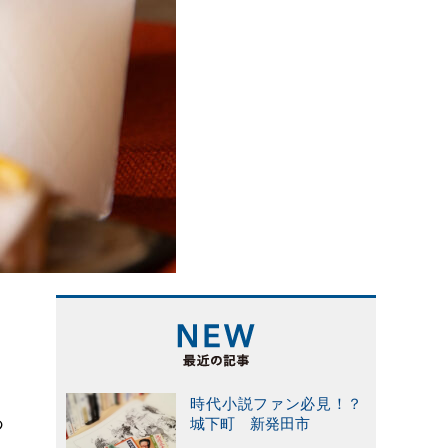
時代小説ファン必見！？
あ
城下町 新発田市