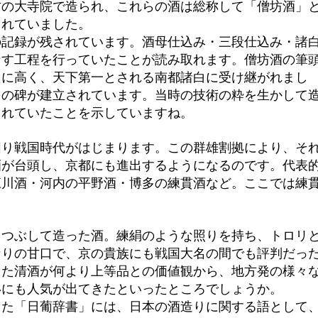
方の大寺院で造られ、これらの酒は総称して「僧坊酒」
されていました。
の記録が残されています。酒母仕込み・三段仕込み・諸
なす工程を行っていたことが読み取れます。僧坊酒の筆
常に高く、天下第一とされる南都諸白に受け継がれまし
」の碑が建立されています。当時の技術の粋を生かして
されていたことを示していますね。
図り戦国時代がはじまります。この群雄割拠により、そ
酒が台頭し、京都にも進出するようになるのです。代表
江川酒・河内の平野酒・博多の練貫酒など。ここでは練
りつぶして造った酒。練絹のような照りを持ち、トロリ
なりの甘口で、京の貴族にも戦国大名の間でも評判だっ
した清酒が何より上等品との価値観から、地方発の様々
いにも人気が出てきたといったところでしょうか。
した「日葡辞書」には、日本の酒造りに関する語として