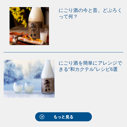
までと短く、7月16日以降は暑中見舞い、残暑見舞いと
いう扱いになる。北陸・甲信越は関東型の地区と北海道
にごり酒の今と昔。どぶろく
って何？
型の地区に分かれ、東海・関西・中国・四国では7月中
旬から8月15日。九州では8月1日から15日までが一般的
だが、沖縄だけは旧暦の7月15日までとなっている。 も
ともとは先様へ直接持参するものだったのだろうが、現
在はもちろん配送することがほとんどだ。さらには特設
コーナーへ出向くこともなく、ネットで簡単に品を選ぶ
にごり酒を簡単にアレンジで
ことも増えている。もはやコミュニケーションではな
きる“和カクテル”レシピ6選
く、モノのやりとりに終わってないか。遠方の方に贈る
場合はしかたないけど、１時間かからない距離なら持参
するのもいいかもしれないな。そう、風呂敷に包んで
ね。 「包」という字は、母の胎内に子が宿っているさ
まを表している。包むことは、そこに包まれているもの
を大切に「いつくしむ」気持ち。母体から生まれ出る
と、なるほど、子は「己」となるわけだ。 また「つつし