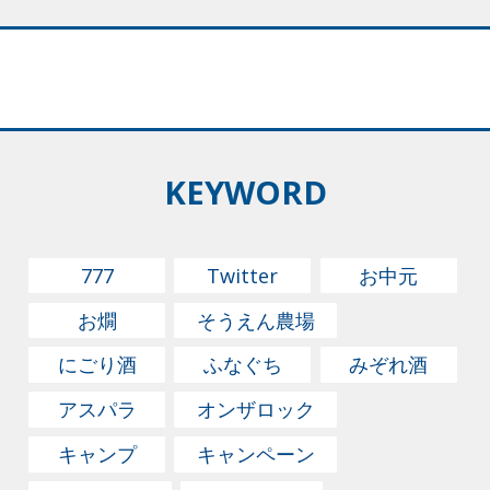
む」や「つつましい」という言葉は、包むが語源とされ
ている。相手を思って贈答品を選び、相手を敬う心と一
緒に風呂敷に包む。日本ならではの『包みの文化』と言
えるだろう。 さて、その風呂敷、奈良時代に宝物を包
む布として使われたのがはじまり。風呂敷と呼ばれだし
たのは室町時代からで、蒸し風呂の板場に敷いたり、全
KEYWORD
国から集まった大名たちが風呂場で脱いだ衣服を取り違
えないように、家紋入りの布に包んだりしたのだとか。
そして江戸時代には商人が商品を包んで運び、旅行の際
777
Twitter
お中元
には荷物を包んでカバン代わりにするなど使い方が広が
お燗
そうえん農場
っていった。 風呂敷は反物を裁断して、端を三ツ巻き
にごり酒
ふなぐち
みぞれ酒
に縫い上げてある。縫った両端が天地つまり丈で、生地
の巾が左右である。じつは正方形ではなく、巾よりも天
アスパラ
オンザロック
地が若干長い。サイズは巾という単位で表し、中巾(約
キャンプ
キャンペーン
45cm)から七巾(約230cm)まで10種類ほど。通常私たち