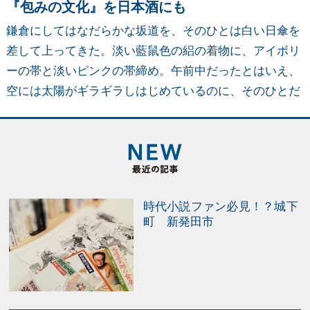
『包みの文化』を日本酒にも
鎌倉にしてはなだらかな坂道を、そのひとは白い日傘を
差して上ってきた。淡い藍鼠色の絽の着物に、アイボリ
ーの帯と淡いピンクの帯締め。午前中だったとはいえ、
空には太陽がギラギラしはじめているのに、そのひとだ
けは別の涼しい空気をまとっているようだった。すれ違
う際に、なぜか少し緊張したのを覚えてる。 日傘に隠れ
た表情はよく見えなかったけれど、折り曲げた左腕に四
角い風呂敷包みが乗っかっていた。あれはたぶん、お中
元の贈りものだったのだろう。包まれていたのは、そう
時代小説ファン必見！？城下
だな、老舗の菓子舗で求めてきた水菓子だったかもしれ
町 新発田市
ないな。毎年、そろそろ梅雨も明けようかという頃にな
ると、ふと”そのひと”のことを思い出すのだ。 お中元
の時期は、地域によって少し異なる。北海道では７月中
旬から８月15日まで。東北や関東では7月初旬から15日