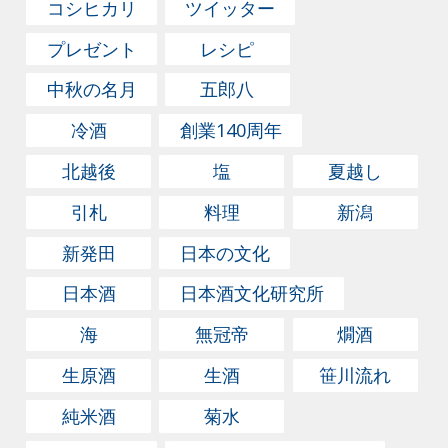
がよく目にするのは、二巾(約68〜70cm)から二四巾(約
コシヒカリ
ツイッター
90cm)だ。 風呂敷を使った包み方はいろいろあるが、
プレゼント
レシピ
鎌倉で見かけた”そのひと”のように菓子折などを包む際
中秋の名月
五郎八
の代表的なものは「お使い包み」だろう。 ■お使い包み
四角いものだけでなく、酒などの瓶を包むこともでき
冷酒
創業140周年
る。しかも、ぶら下げて持ち運びしやすいように包める
北越後
塩
夏越し
ので、手提げ袋がいらなくなるのもうれしい。 ■瓶１本
包み 四合瓶なら二巾(68～70cm)、一升瓶なら二四巾
引札
料理
新潟
(90cm)が最適。 ２本だって、いけちゃう。 ■瓶２本包
新発田
日本の文化
み 四合瓶なら二巾(68～70cm)、一升瓶なら三巾(104cm)
日本酒
日本酒文化研究所
が最適。２本の瓶の形が同じか、よく似ているほどきれ
いに安定して包める。 どうです。日本酒の風呂敷包み、
海
無冠帝
燗酒
なかなかカッコイイのでは？ 中身の入った状態で四合瓶
生原酒
生酒
笹川流れ
(720ml)１本の重量は約1.2kgほどなので、力のない方で
も難なく持てる。ちなみに一升瓶(1800ml)だと重量は約
純米酒
菊水
2.8kgあるけれど、持ち手がポリ袋みたいに指に食い込