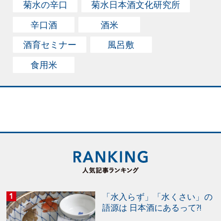
菊水の辛口
菊水日本酒文化研究所
まないので痛くならない。 市場に出まわっている風呂
辛口酒
酒米
敷の色柄も豊富で、昔ながらのシブイものからモダンな
デザインのものまで、よりどりみどり。そこに贈る人の
酒育セミナー
風呂敷
センスも発揮できるってもんだ。お中元やお歳暮の贈り
食用米
方としてはじつに風流で粋だし、パーティなどお呼ばれ
の際にこんなふうに持参したら、かなりインパクトあり
そう。
「水入らず」「水くさい」の
語源は 日本酒にあるって?!