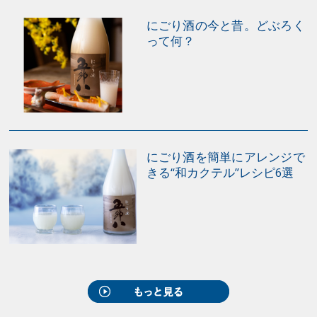
ど、温めるとうまみが増す燗酒を楽しむ人が増えてきて
います。 燗の温度によって香りや味わいが変化 「熱
にごり酒の今と昔。どぶろく
って何？
燗」や「ぬる燗」という言葉はご存知の方も多いでしょ
う。燗酒は温度によって呼び方が変わります。 30度くら
いで「日向燗」。温度の高さを感じないくらいで、ほん
のり香りが引き立つのが特徴です。 35度くらいで「人肌
燗」。さわると暖かく、味にふくらみが出て、米や麹の
香りがします。 40度くらいで「ぬる燗」。さわっても熱
にごり酒を簡単にアレンジで
くはなく、よく香りが立ちます。 45度くらいで「上
きる“和カクテル”レシピ6選
燗」。注いだときに湯気が出て、引き締まった香りを感
じます。 50度くらいで「熱燗」。徳利から湯気が生じは
じめ、さわると熱く感じるのがこの温度です。キレの良
い辛口を感じ、香りがシャープになります。 55度くらい
で「飛びきり燗」。徳利を持つと熱く、シャープな香り
が際立ってより辛口になります。 自宅で簡単にできる
燗酒の作り方 自宅でも少しの工夫でおいしい燗酒を簡単