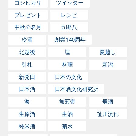
激に温度が上がってしまう電子レンジでも、ひと工夫す
コシヒカリ
ツイッター
ると簡単においしく燗酒ができます。500Wの場合で、
プレゼント
レシピ
お酒1合（180ml）を約40秒加熱すると、「人肌燗」程
中秋の名月
五郎八
度に温まります。やはり徳利の注ぎ口にはラップで蓋を
しましょう。レンジで温めると徳利の上部と下部で温度
冷酒
創業140周年
差ができるので、まず20秒ほど温めて一度取り出し、温
北越後
塩
夏越し
度が均一になるよう徳利をすこし振ります。それからレ
ンジに戻して、好みの温度になるまで少しずつ温めるの
引札
料理
新潟
がおすすめです。 急激に温度が上がってしまう電子レン
新発田
日本の文化
ジでも、ひと工夫すると簡単においしく燗酒ができま
日本酒
日本酒文化研究所
す。500Wの場合で、お酒1合（180ml）を約40秒加熱す
ると、「人肌燗」程度に温まります。やはり徳利の注ぎ
海
無冠帝
燗酒
口にはラップで蓋をしましょう。レンジで温めると徳利
生原酒
生酒
笹川流れ
の上部と下部で温度差ができるので、まず20秒ほど温め
て一度取り出し、温度が均一になるよう徳利をすこし振
純米酒
菊水
ります。それからレンジに戻して、好みの温度になるま