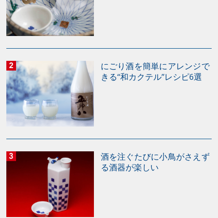
られる食べ物と合わせてみてはいかがでしょうか？ ぬ
る燗の40℃ほどになると、コクと旨味が膨らんでボディ
感がぐっとアップします。ブリの照り焼きや豚肉の生姜
焼きなど味わいがしっかりしたものとのペアリングがお
すすめです。 熱燗として測定したのは、徳利を触ると
にごり酒を簡単にアレンジで
アチッと感じるほどの60℃。コク、うまみ、ボディ感に
きる“和カクテル”レシピ6選
さらに膨らみが出ます。すき焼き、モツ煮、豚肉のスペ
アリブなど、こっくりと濃い味付けの料理との相性がよ
くなります。 温度によって味や香りが変わる「燗
酒」。自分好みの温度で燗をつけて、楽しんでみてはい
かがでしょうか？ 燗酒の作り方 監修：國府田宏行 協
酒を注ぐたびに小鳥がさえず
力：味香り戦略研究所 『菊水の純米酒』商品情報 菊水
る酒器が楽しい
の純米酒 720ml数量： カートに入れる 「料理とのペア
リング」についてはこちらでも紹介しています。 ブック
版 菊水通信vol.5