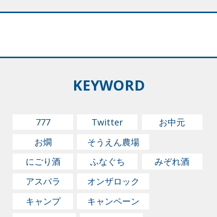
に作ることができます。その方法をご紹介しましょう。
①お酒を徳利の9分目まで注ぎます。このとき徳利の注
ぎ口にラップをすると、お酒のいい香りが飛ばないので
おすすめです。 ②鍋などに水を張って、お酒の入った徳
利を浸します。水の量は、徳利の半分ほどの高さまで浸
かるようにしましょう。 ③水の量を調整したら、一度徳
KEYWORD
利を取り出して鍋を火にかけます。水が沸騰したら火を
止めます。 ④火を止めた鍋に徳利を浸します。熱い湯で
手早く燗をするのがコツ。ぬる燗にしたい場合は時間を
777
Twitter
お中元
調整します。 ⑤お酒が徳利の口まで上がってきたら、徳
お燗
そうえん農場
利を持ち上げます。 ⑥中指を徳利の底に当ててみて、や
にごり酒
ふなぐち
みぞれ酒
や熱いと感じるのがちょうどいい燗の目安です。45度く
らいの「上燗」がおいしいと言われることが多いです
アスパラ
オンザロック
が、自分好みの温度を探しだすのも自宅で燗酒を作る楽
キャンプ
キャンペーン
しみのひとつです。 電子レンジで燗酒するポイント 急