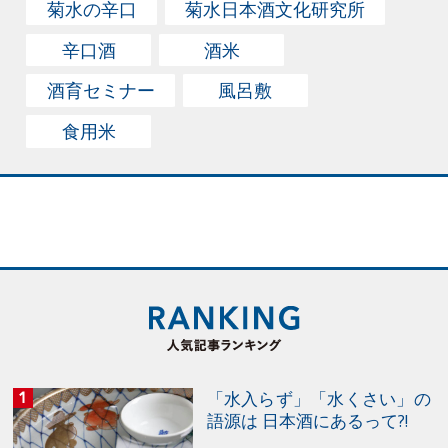
菊水の辛口
菊水日本酒文化研究所
で少しずつ温めるのがおすすめです。 お酒の温度を変
辛口酒
酒米
えて楽しむ、料理とのペアリング 温度によって味や香り
が変化する日本酒。菊水酒造では、味覚センサーを使っ
酒育セミナー
風呂敷
て４つの温度帯ごとにコク、うまみ、ボディ感、コクの
食用米
余韻、うまみの余韻、キレの６つの要素で分析して、料
理とのペアリングを考えてみました。分析に使用したの
は、菊水イチ燗上がりして、冷酒でもしっかり旨味があ
る「菊水の純米酒」です。 冷蔵庫から取り出したばかり
の日本酒は5℃ほど。キレが際立っていて、繊細な味の
料理と合わせても料理の味を邪魔しません。のどぐろや
ヒラメの刺身、アジのたたき、豆腐田楽のような自然な
うまみがあって、さっぱりした食べ物との相性がいいと
言えます。 常温の25℃では、キレが程よく感じられま
すが他の要素のバランスがいいのが特徴です。焼き魚や
「水入らず」「水くさい」の
語源は 日本酒にあるって?!
焼き鳥、鶏肉の唐揚げなど、塩味とうまみが程よく感じ