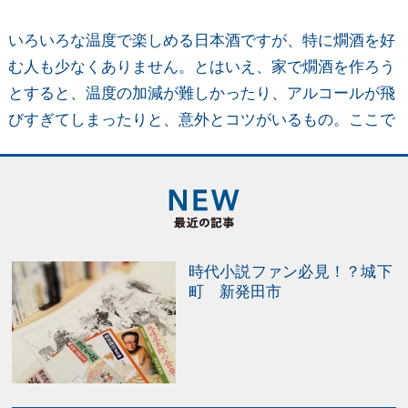
いろいろな温度で楽しめる日本酒ですが、特に燗酒を好
む人も少なくありません。とはいえ、家で燗酒を作ろう
とすると、温度の加減が難しかったり、アルコールが飛
びすぎてしまったりと、意外とコツがいるもの。ここで
は、簡単に実践できる「おいしい燗酒の作り方」をご紹
介します。 日本酒の魅力を引き立たせる「燗酒」と
は？ お酒を温めることを「燗をつける」「お燗する」、
温めたお酒のことを「燗酒」と呼びます。また、燗をつ
けてお酒のおいしさが引き出された状態を「燗上がり」
時代小説ファン必見！？城下
と呼ぶことも。 冷やして飲む冷酒の人気が定着した一方
町 新発田市
で、近年では「燗」という日本酒ならではの魅力も見直
されています。2019年に10周年を迎えた『全国燗酒コン
テスト』（http://www.kansake.jp/#aConcept）が、温め
ておいしい日本酒を選ぶコンテストとして注目されるな